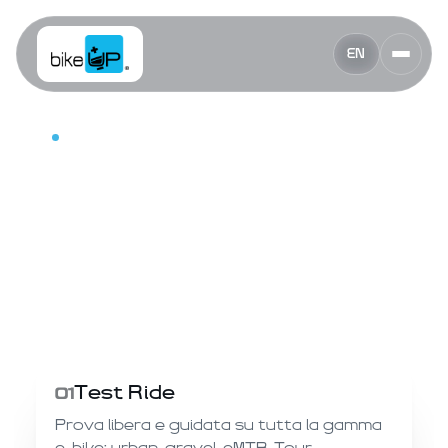
EN
INGRESSO GRATUITO
BikeUP
Festival
QUANDO
19—20 Settembre 2026
DOVE
CITTÀ
Parco della Cittadella
Parma
Test Ride
01
Prova libera e guidata su tutta la gamma