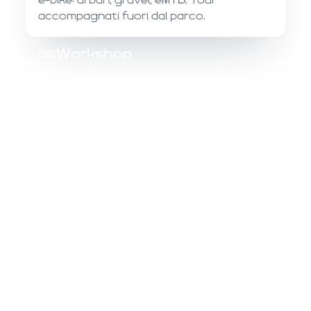
e-bike: urban, gravel, eMTB. Tour
accompagnati fuori dal parco.
Workshop
02
Manutenzione base, sicurezza e tecnica di
guida, in pratica.
Expo
03
Brand e novità di prodotto in un percorso
espositivo diffuso nel parco.
Family Area
04
Percorsi protetti, attività e gioco per i più
piccoli.
Food & Pausa
05
Aree ristoro per ricaricare le energie tra