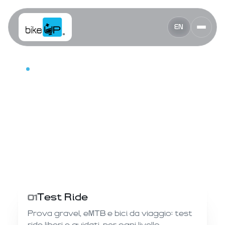
EN
AL SALONE DEL CAMPER
BikeUP
Travel Days
QUANDO
12—20 Settembre 2026
DOVE
CITTÀ
Salone del Camper
Parma
Test Ride
01
Prova gravel, eMTB e bici da viaggio: test