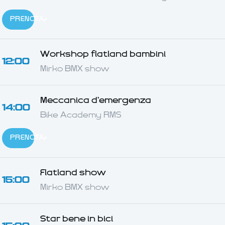
PRENOTA
Workshop flatland bambini
12:00
Mirko BMX show
Meccanica d'emergenza
14:00
Bike Academy RMS
PRENOTA
Flatland show
15:00
Mirko BMX show
Star bene in bici