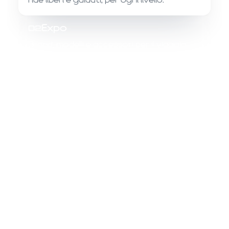
ride liberi e guidati, per ogni livello.
Expo
02
Brand, modelli e accessori per il viaggio
attivo, gravel ed eMTB.
Talk
03
Storie di viaggio, avventura ed esperti del
cicloturismo.
Workshop
04
Pianifica il viaggio: itinerari, bikepacking e
preparazione.
Show
05
Momenti spettacolari ed esibizioni dal
mondo della bici.